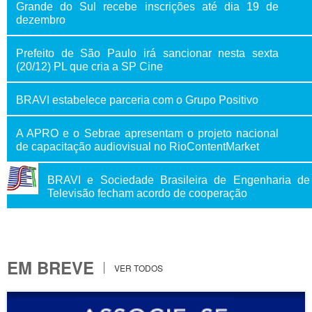
Grande do Sul recebe inscrições até dia 19 de
dezembro
Prefeito de São Paulo irá sancionar nesta sexta
(20/12) PL que cria a SP Cine
BRAVI estabelece parceria com o Grupo Positivo
A APRO e o Sebrae apresentam o projeto nacional
de capacitação audiovisual no RioContentMarket
BRAVI e Sociedade Brasileira de Engenharia de
Televisão fecham acordo de cooperação
EM BREVE
VER TODOS