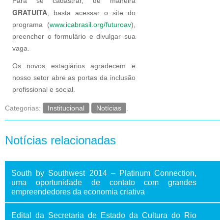
Para se cadastrar, de maneira
GRATUITA
, basta acessar o site do
programa (
www.icabrasil.org/futuroav
),
preencher o formulário e divulgar sua
vaga.
Os novos estagiários agradecem e
nosso setor abre as portas da inclusão
profissional e social.
Categorias:
Institucional
Notícias
.
Notícias relacionadas
South by Southwest 2014 – Platinum Connection,
uma oportunidade de contato com grandes
empreendedores da economia criativa
Edital da Secretaria de Estado da Cultura do Rio