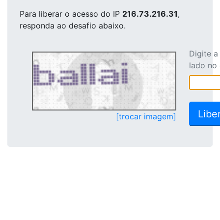
Para liberar o acesso
do IP
216.73.216.31
,
responda ao desafio abaixo.
Digite 
lado no
[trocar imagem]