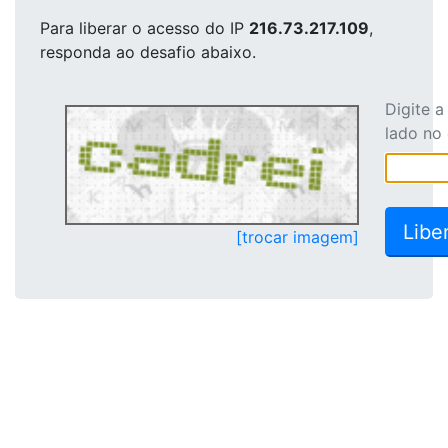
Para liberar o acesso
do IP
216.73.217.109
,
responda ao desafio abaixo.
Digite 
lado no
[trocar imagem]