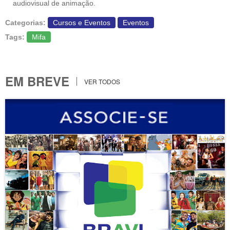
audiovisual de animação.
Categorias:
Cursos e Eventos
Eventos
Tags:
Mifa
EM BREVE
VER TODOS