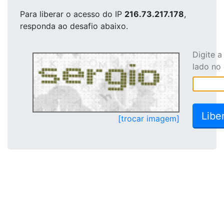
Para liberar o acesso
do IP
216.73.217.178
,
responda ao desafio abaixo.
Digite 
lado no
[trocar imagem]