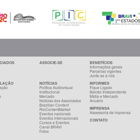
CIADOS
ASSOCIE-SE
BENEFÍCIOS
Informações gerais
Parcerias vigentes
Junte-se à nós
SLAÇÃO
NOTÍCIAS
INFORMES
ação
Política Audiovisual
Fique Ligado
Institucional
Balcão Independente
s
Mercado
Mídia e Mercado
Notícias dos Associados
Anuário
Brazilian Content
IMPRENSA
RioContentMarket
Assessoria de imprensa
Eventos nacionais
Eventos internacionais
CONTATO
Cursos e Eventos
Canal BRAVI
Fotos