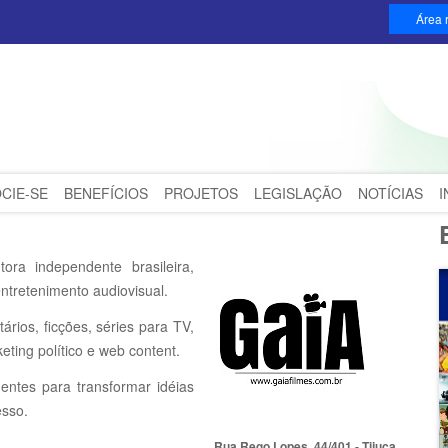
Área r
CIE-SE
BENEFÍCIOS
PROJETOS
LEGISLAÇÃO
NOTÍCIAS
a independente brasileira,
entretenimento audiovisual.
rios, ficções, séries para TV,
keting político e web content.
gentes para transformar idéias
esso.
Rua Rego Lopes, 44/401 - Tijuca