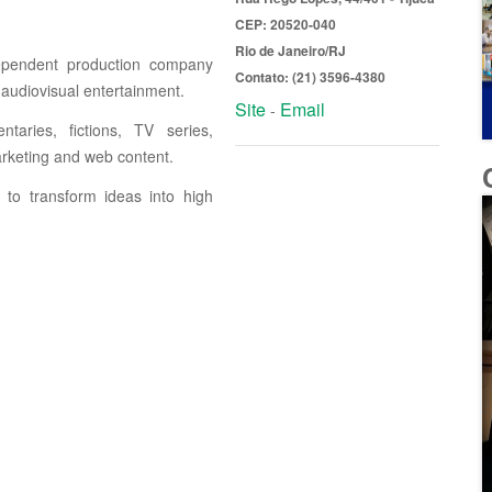
CEP: 20520-040
Rio de Janeiro/RJ
ependent production company
Contato: (21) 3596-4380
 audiovisual entertainment.
Site
Email
-
aries, fictions, TV series,
arketing and web content.
 to transform ideas into high