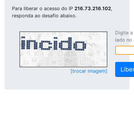
Para liberar o acesso
do IP
216.73.216.102
,
responda ao desafio abaixo.
Digite 
lado no
[trocar imagem]