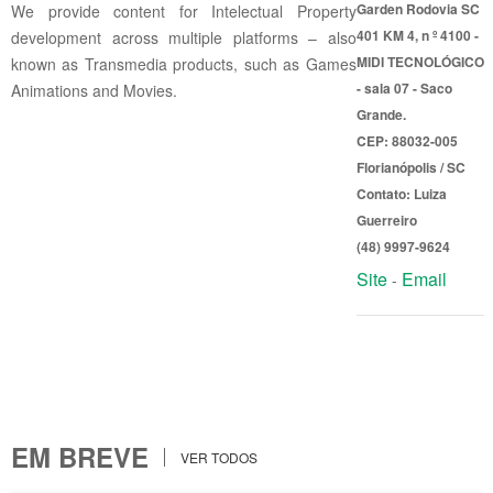
Garden Rodovia SC
We provide content for Intelectual Property
401 KM 4, n º 4100 -
development across multiple platforms – also
MIDI TECNOLÓGICO
known as Transmedia products, such as Games
- sala 07 - Saco
Animations and Movies.
Grande.
CEP: 88032-005
Florianópolis / SC
Contato: Luiza
Guerreiro
(48) 9997-9624
Site
Email
-
EM BREVE
VER TODOS