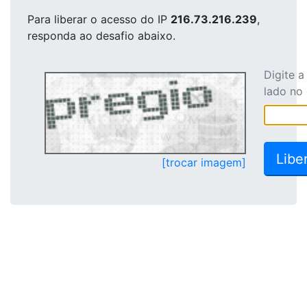
Para liberar o acesso
do IP
216.73.216.239
,
responda ao desafio abaixo.
Digite 
lado no
[trocar imagem]