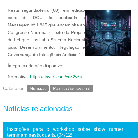
Nesta segunda-feira (08), em edição
extra do DOU, foi publicada a
Mensagem nº 1.845 que encaminha ao
Congresso Nacional o texto do Projeto
de Lei que “Institui o Sistema Nacional
para Desenvolvimento, Regulação e
Governança de Inteligência Artificial.”.
Íntegra ainda não disponível
Normativo:
https://tinyurl.com/yc82y6un
Categorias:
Notícias
Política Audiovisual
.
Notícias relacionadas
Inscrições para o workshop sobre show runner
terminam nesta quarta (04/12)