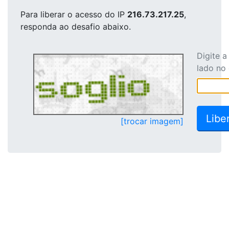
Para liberar o acesso
do IP
216.73.217.25
,
responda ao desafio abaixo.
Digite 
lado no
[trocar imagem]