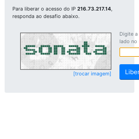
Para liberar o acesso
do IP
216.73.217.14
,
responda ao desafio abaixo.
Digite 
lado no
[trocar imagem]