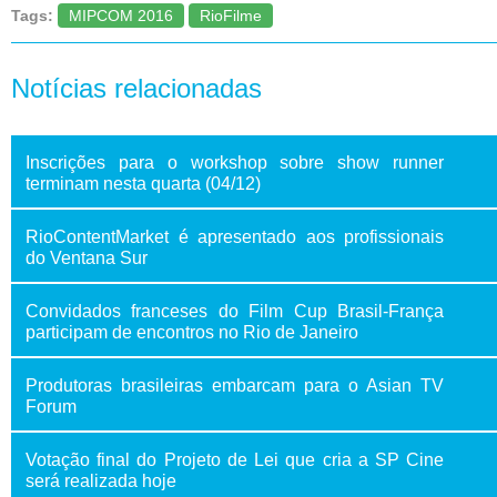
Tags:
MIPCOM 2016
RioFilme
Notícias relacionadas
Inscrições para o workshop sobre show runner
terminam nesta quarta (04/12)
RioContentMarket é apresentado aos profissionais
do Ventana Sur
Convidados franceses do Film Cup Brasil-França
participam de encontros no Rio de Janeiro
Produtoras brasileiras embarcam para o Asian TV
Forum
Votação final do Projeto de Lei que cria a SP Cine
será realizada hoje