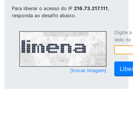
Para liberar o acesso
do IP
216.73.217.111
,
responda ao desafio abaixo.
Digite 
lado no
[trocar imagem]