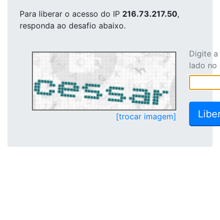
Para liberar o acesso
do IP
216.73.217.50
,
responda ao desafio abaixo.
Digite 
lado no
[trocar imagem]