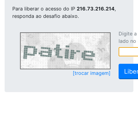
Para liberar o acesso
do IP
216.73.216.214
,
responda ao desafio abaixo.
Digite 
lado no
[trocar imagem]