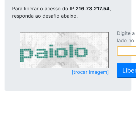
Para liberar o acesso
do IP
216.73.217.54
,
responda ao desafio abaixo.
Digite 
lado no
[trocar imagem]