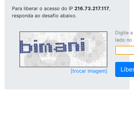
Para liberar o acesso
do IP
216.73.217.117
,
responda ao desafio abaixo.
Digite 
lado no
[trocar imagem]