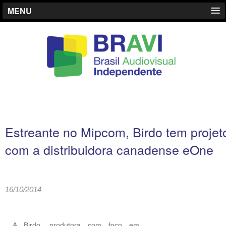
MENU
Estreante no Mipcom, Birdo tem projet
com a distribuidora canadense eOne
16/10/2014
A Birdo, produtora com foco em