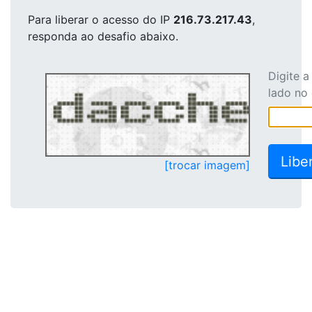
Para liberar o acesso
do IP
216.73.217.43
,
responda ao desafio abaixo.
Digite 
lado no
[trocar imagem]