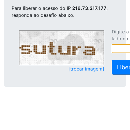
Para liberar o acesso
do IP
216.73.217.177
,
responda ao desafio abaixo.
Digite 
lado no
[trocar imagem]