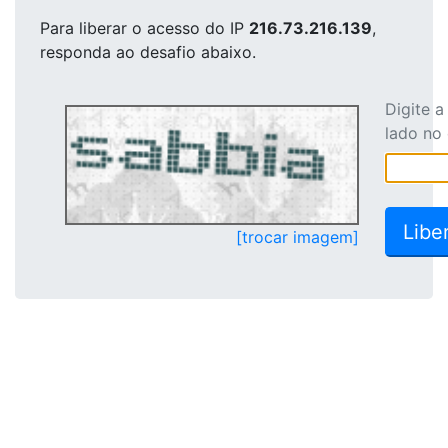
Para liberar o acesso
do IP
216.73.216.139
,
responda ao desafio abaixo.
Digite 
lado no
[trocar imagem]