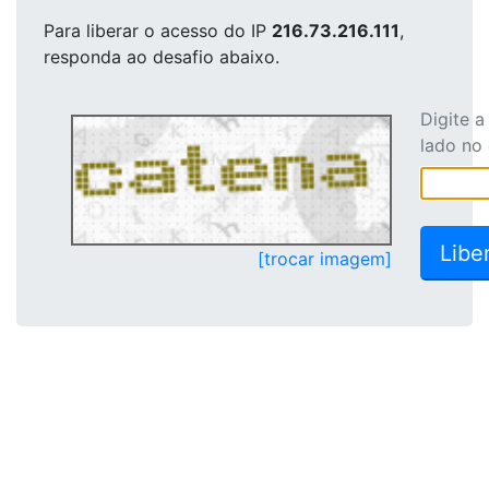
Para liberar o acesso
do IP
216.73.216.111
,
responda ao desafio abaixo.
Digite 
lado no
[trocar imagem]