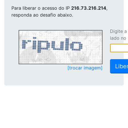
Para liberar o acesso
do IP
216.73.216.214
,
responda ao desafio abaixo.
Digite 
lado no
[trocar imagem]