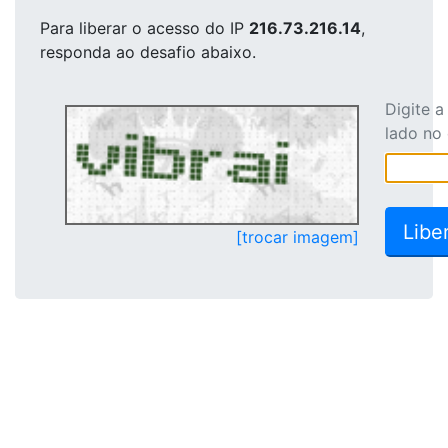
Para liberar o acesso
do IP
216.73.216.14
,
responda ao desafio abaixo.
Digite 
lado no
[trocar imagem]