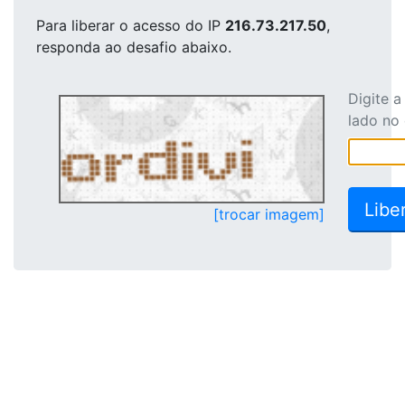
Para liberar o acesso
do IP
216.73.217.50
,
responda ao desafio abaixo.
Digite 
lado no
[trocar imagem]