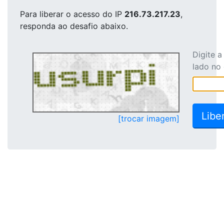
Para liberar o acesso
do IP
216.73.217.23
,
responda ao desafio abaixo.
Digite 
lado no
[trocar imagem]