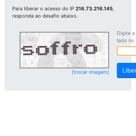
Para liberar o acesso
do IP
216.73.216.145
,
responda ao desafio abaixo.
Digite 
lado no
[trocar imagem]