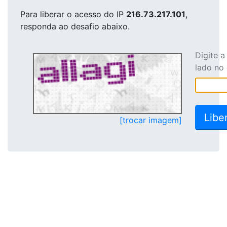
Para liberar o acesso
do IP
216.73.217.101
,
responda ao desafio abaixo.
Digite 
lado no
[trocar imagem]