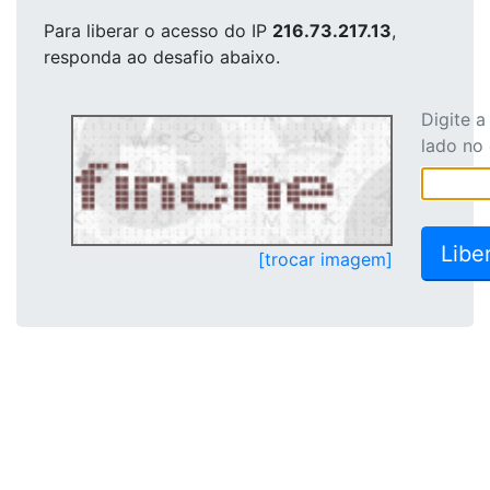
Para liberar o acesso
do IP
216.73.217.13
,
responda ao desafio abaixo.
Digite 
lado no
[trocar imagem]