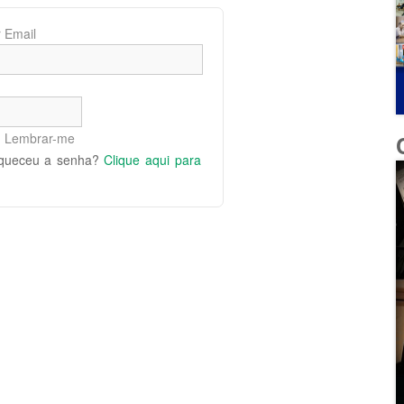
 Email
Lembrar-me
queceu a senha?
Clique aqui para