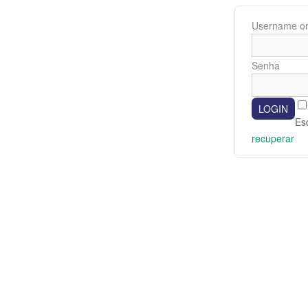
Username or
Senha
Es
recuperar