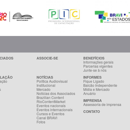
CIADOS
ASSOCIE-SE
BENEFÍCIOS
Informações gerais
Parcerias vigentes
Junte-se à nós
SLAÇÃO
NOTÍCIAS
INFORMES
ação
Política Audiovisual
Fique Ligado
Institucional
Balcão Independente
s
Mercado
Mídia e Mercado
Notícias dos Associados
Anuário
Brazilian Content
IMPRENSA
RioContentMarket
Assessoria de imprensa
Eventos nacionais
Eventos internacionais
CONTATO
Cursos e Eventos
Canal BRAVI
Fotos