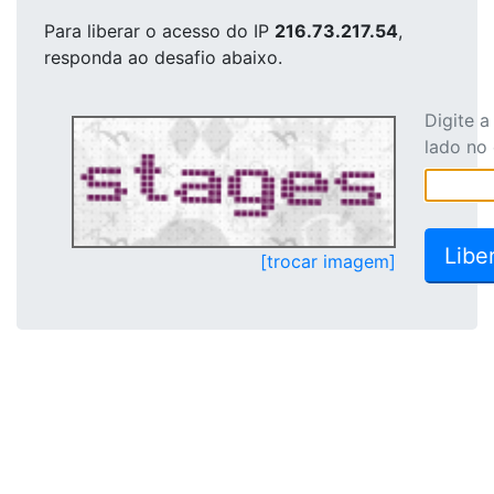
Para liberar o acesso
do IP
216.73.217.54
,
responda ao desafio abaixo.
Digite 
lado no
[trocar imagem]