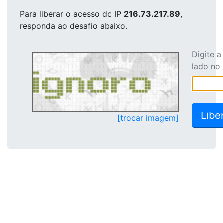
Para liberar o acesso
do IP
216.73.217.89
,
responda ao desafio abaixo.
Digite 
lado no
[trocar imagem]