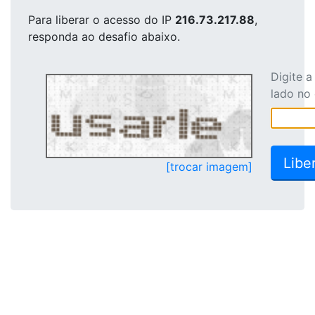
Para liberar o acesso
do IP
216.73.217.88
,
responda ao desafio abaixo.
Digite 
lado no
[trocar imagem]