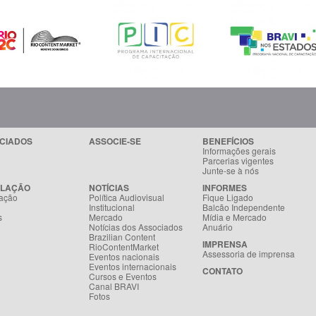
CIADOS
ASSOCIE-SE
BENEFÍCIOS
Informações gerais
Parcerias vigentes
Junte-se à nós
SLAÇÃO
NOTÍCIAS
INFORMES
ação
Política Audiovisual
Fique Ligado
Institucional
Balcão Independente
s
Mercado
Mídia e Mercado
Notícias dos Associados
Anuário
Brazilian Content
IMPRENSA
RioContentMarket
Assessoria de imprensa
Eventos nacionais
Eventos internacionais
CONTATO
Cursos e Eventos
Canal BRAVI
Fotos