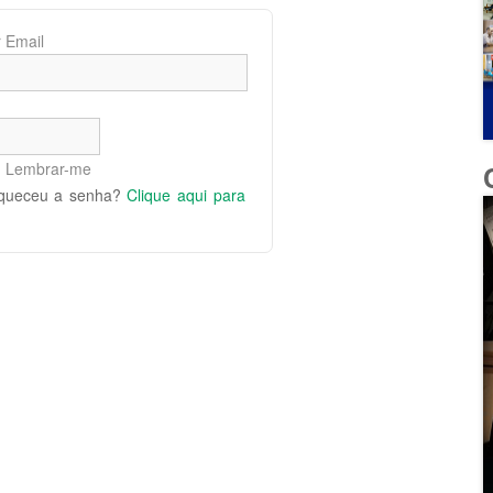
 Email
Lembrar-me
queceu a senha?
Clique aqui para