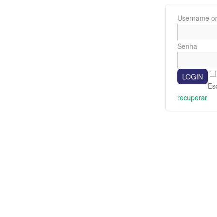
Username or
Senha
Es
recuperar