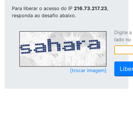
Para liberar o acesso
do IP
216.73.217.23
,
responda ao desafio abaixo.
Digite 
lado no
[trocar imagem]