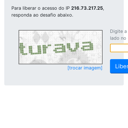
Para liberar o acesso
do IP
216.73.217.25
,
responda ao desafio abaixo.
Digite 
lado no
[trocar imagem]