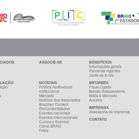
CIADOS
ASSOCIE-SE
BENEFÍCIOS
Informações gerais
Parcerias vigentes
Junte-se à nós
SLAÇÃO
NOTÍCIAS
INFORMES
ação
Política Audiovisual
Fique Ligado
Institucional
Balcão Independente
s
Mercado
Mídia e Mercado
Notícias dos Associados
Anuário
Brazilian Content
IMPRENSA
RioContentMarket
Assessoria de imprensa
Eventos nacionais
Eventos internacionais
CONTATO
Cursos e Eventos
Canal BRAVI
Fotos