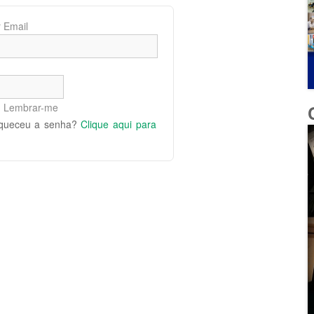
 Email
Lembrar-me
queceu a senha?
Clique aqui para