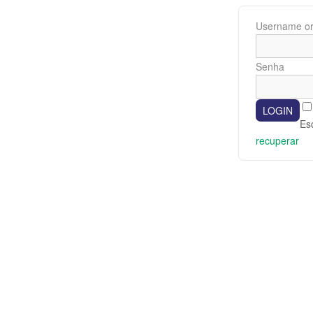
Username or
Senha
Es
recuperar