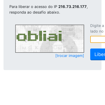
Para liberar o acesso
do IP
216.73.216.177
,
responda ao desafio abaixo.
Digite 
lado no
[trocar imagem]