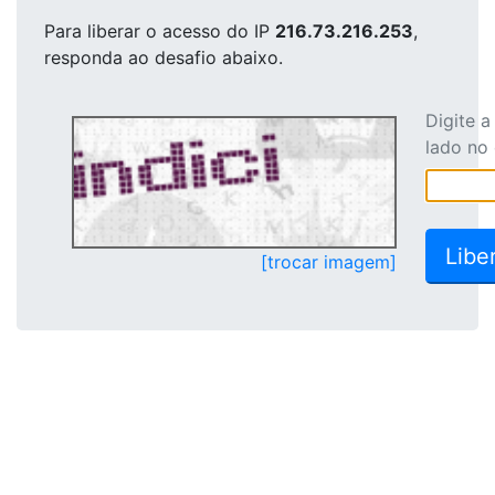
Para liberar o acesso
do IP
216.73.216.253
,
responda ao desafio abaixo.
Digite 
lado no
[trocar imagem]