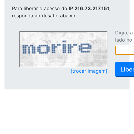
Para liberar o acesso
do IP
216.73.217.151
,
responda ao desafio abaixo.
Digite 
lado no
[trocar imagem]