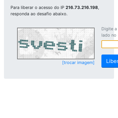
Para liberar o acesso
do IP
216.73.216.198
,
responda ao desafio abaixo.
Digite 
lado no
[trocar imagem]