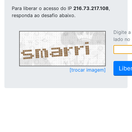
Para liberar o acesso
do IP
216.73.217.108
,
responda ao desafio abaixo.
Digite 
lado no
[trocar imagem]