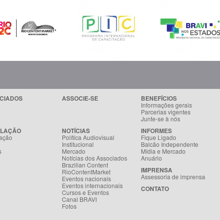
CIADOS
ASSOCIE-SE
BENEFÍCIOS
Informações gerais
Parcerias vigentes
Junte-se à nós
SLAÇÃO
NOTÍCIAS
INFORMES
ação
Política Audiovisual
Fique Ligado
Institucional
Balcão Independente
s
Mercado
Mídia e Mercado
Notícias dos Associados
Anuário
Brazilian Content
IMPRENSA
RioContentMarket
Assessoria de imprensa
Eventos nacionais
Eventos internacionais
CONTATO
Cursos e Eventos
Canal BRAVI
Fotos