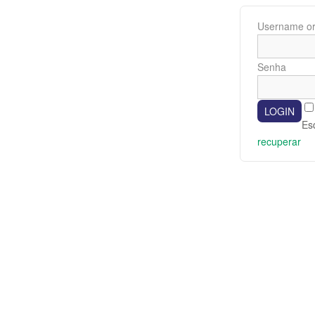
Username or
Senha
Es
recuperar