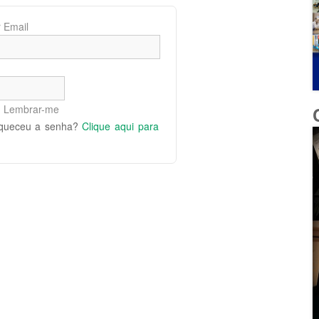
 Email
Lembrar-me
queceu a senha?
Clique aqui para