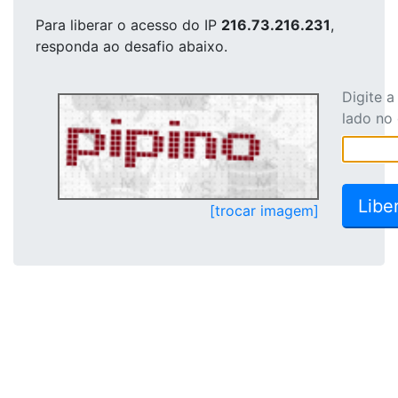
Para liberar o acesso
do IP
216.73.216.231
,
responda ao desafio abaixo.
Digite 
lado no
[trocar imagem]