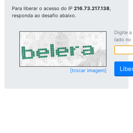
Para liberar o acesso
do IP
216.73.217.138
,
responda ao desafio abaixo.
Digite 
lado no
[trocar imagem]