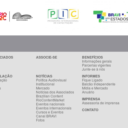
CIADOS
ASSOCIE-SE
BENEFÍCIOS
Informações gerais
Parcerias vigentes
Junte-se à nós
SLAÇÃO
NOTÍCIAS
INFORMES
ação
Política Audiovisual
Fique Ligado
Institucional
Balcão Independente
s
Mercado
Mídia e Mercado
Notícias dos Associados
Anuário
Brazilian Content
IMPRENSA
RioContentMarket
Assessoria de imprensa
Eventos nacionais
Eventos internacionais
CONTATO
Cursos e Eventos
Canal BRAVI
Fotos