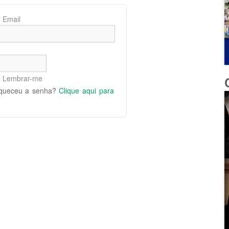
 Email
Lembrar-me
queceu a senha?
Clique aqui para