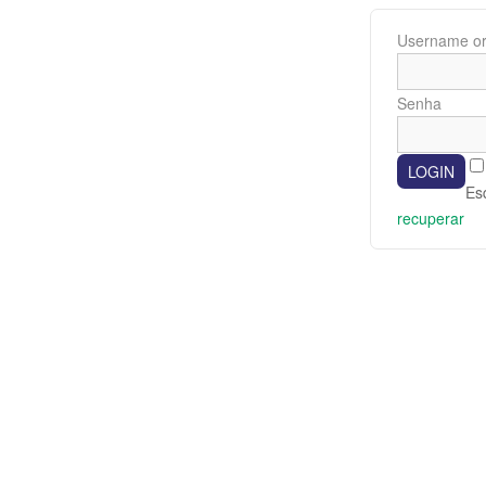
Username or
Senha
Es
recuperar