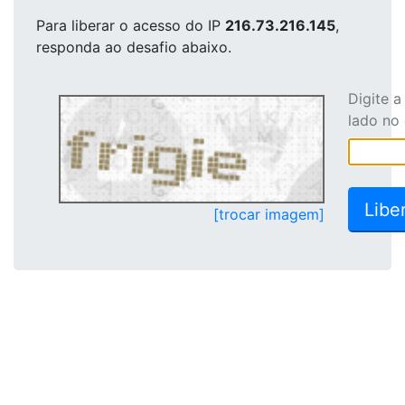
Para liberar o acesso
do IP
216.73.216.145
,
responda ao desafio abaixo.
Digite 
lado no
[trocar imagem]