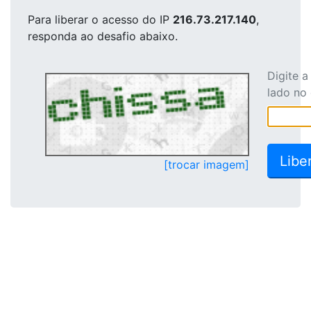
Para liberar o acesso
do IP
216.73.217.140
,
responda ao desafio abaixo.
Digite 
lado no
[trocar imagem]