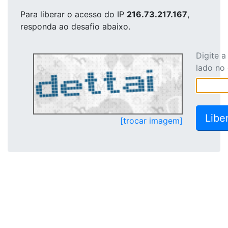
Para liberar o acesso
do IP
216.73.217.167
,
responda ao desafio abaixo.
Digite 
lado no
[trocar imagem]